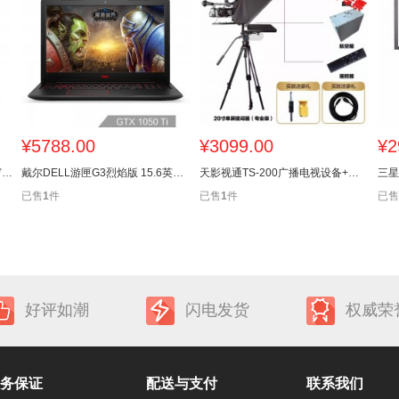
¥
5788.00
¥
3099.00
¥
2
戴尔DELL XPS13.3英寸超轻薄窄边框笔记本电脑(i5-8250U 8G256GS
戴尔DELL游匣G3烈焰版 15.6英寸游戏笔记本电脑(i5-8300H 8G128G
天影视通TS-200广播电视设备+提词器
已售
1
件
已售
1
件
已售
好评如潮
闪电发货
权威荣
务保证
配送与支付
联系我们