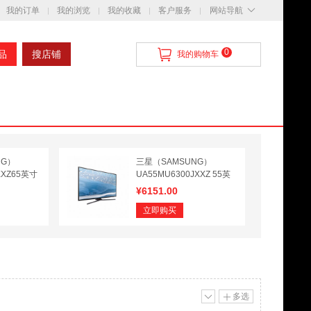
我的订单
我的浏览
我的收藏
客户服务
网站导航
0
品
搜店铺
我的购物车
NG）
三星（SAMSUNG）
XXZ65英寸
UA55MU6300JXXZ 55英
子点曲面电
寸4K超清智能液晶平板电
¥
6151.00
视机
立即购买
多选