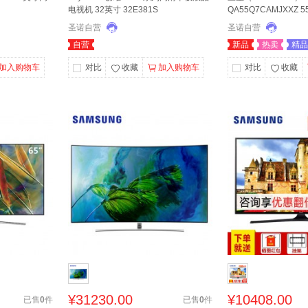
电视机 32英寸 32E381S
QA55Q7CAMJXXZ 
光质量子点 HDR
圣诺自营
圣诺自营
自营
新品
热卖
精品
加入购物车
对比
收藏
加入购物车
对比
收藏
¥
31230.00
¥
10408.00
已售
0
件
已售
0
件