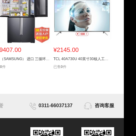
9407.00
¥
2145.00
¥
2265.
三星（SAMSUNG） 进口 三循环WiFi变频十字对开冰箱RF65M9371M1/SC
TCL 40A730U 40英寸30核人工智能纤薄金属机身HDR 4K液晶电视机
0
件
已售
0
件
已售
0
件
誉
0311-66037137
咨询客服