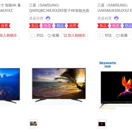
寸 智能4K 量
三星（SAMSUNG）
三星（SAMSUNG）
MJXXZ
QA65Q8CAMJXXZ65英寸4K智能光质
UA65MU6300JXXZ
量子点曲面电视
液晶平板电视
圣诺自营
圣诺自营
自营
新品
热卖
精品
自营
新品
热卖
精品
加入购物车
对比
收藏
加入购物车
对比
收藏