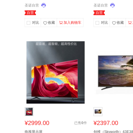
圣诺自营
圣诺自营
自营
自营
对比
收藏
加入购物车
对比
收藏
¥
2999.00
¥
2397.00
已售
0
件
电视显示屏
创维（Skyworth）43E3