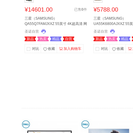
¥
14601.00
¥
5788.00
已售
0
件
三星（SAMSUNG）
三星（SAMSUNG）
QA55Q7FAMJXXZ 55英寸 4K超高清 网
UA55K6800AJXXZ 
络 智能电视
液晶曲面电视
圣诺自营
圣诺自营
新品
热卖
精品
自营
新品
热卖
精品
对比
收藏
加入购物车
对比
收藏