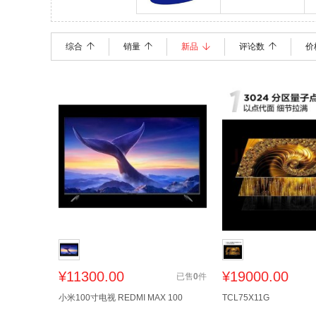
三星
综合
销量
新品
评论数
价
¥
11300.00
¥
19000.00
已售
0
件
小米100寸电视 REDMI MAX 100
TCL75X11G