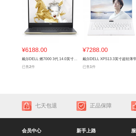
¥
6188.00
¥
7288.00
戴尔DELL 燃7000 3代 14.0英寸轻薄窄边框笔记本电脑(i7-8565U8G
已售
2
件
已售
1
件
七天包退
正品保障
会员中心
新手上路
服