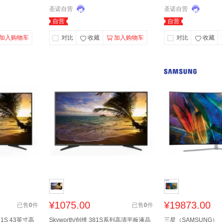
圣诺自营
圣诺自营
自营
自营
加入购物车
对比
收藏
加入购物车
对比
收藏
¥
1075.00
¥
19873.00
已售
0
件
已售
0
件
81S 43英寸高
Skyworth/创维 381S系列高清平板液晶
三星（SAMSUNG）