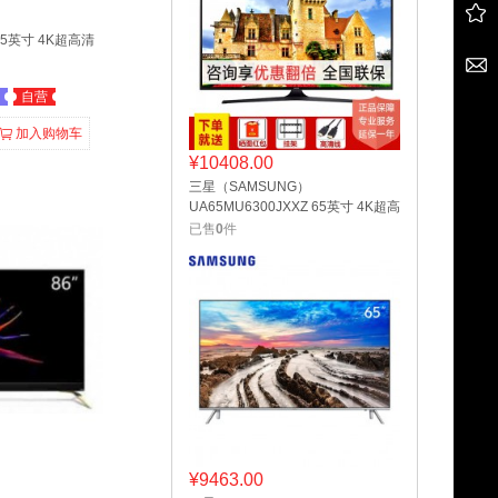
 65英寸 4K超高清
自营
加入购物车
¥
10408.00
三星（SAMSUNG）
UA65MU6300JXXZ 65英寸 4K超高
清 液晶平板电视
已售
0
件
¥
9463.00