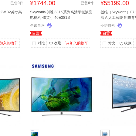
¥
1744.00
¥
55199.00
已售
0
件
已售
0
件
82W 32英寸高
Skyworth/创维 381S系列高清平板液晶
创维（Skyworth）F7
电视机 40英寸 40E381S
清 AI人工智能 矩阵背
机 86F7（86英寸）
圣诺自营
圣诺自营
自营
自营
加入购物车
对比
收藏
加入购物车
对比
收藏