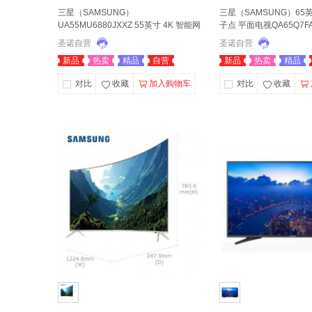
三星（SAMSUNG）
三星（SAMSUNG）65英
UA55MU6880JXXZ 55英寸 4K 智能网
子点 平面电视QA65Q7FA
络曲面液晶电视
圣诺自营
圣诺自营
新品
热卖
精品
自营
新品
热卖
精品
对比
收藏
加入购物车
对比
收藏