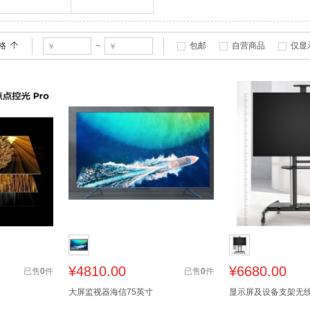
格
包邮
自营商品
仅显
~
¥
4810.00
¥
6680.00
已售
0
件
已售
0
件
大屏监视器海信75英寸
显示屏及设备支架无