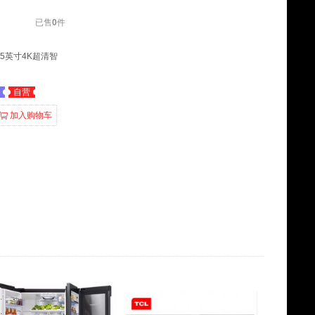
已售
0
件
 55英寸4K超清智
自营
加入购物车