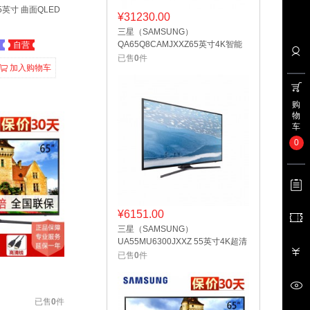
55英寸 曲面QLED
¥
31230.00
三星（SAMSUNG）
QA65Q8CAMJXXZ65英寸4K智能
自营
光质量子点曲面电视
已售
0
件
加入购物车
购
物
车
0
¥
6151.00
三星（SAMSUNG）
UA55MU6300JXXZ 55英寸4K超清
智能液晶平板电视机
已售
0
件
已售
0
件