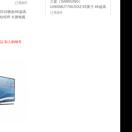
三星（SAMSUNG）
已售
0
件
UA65MU7700JXXZ 65英寸 4K超高
 2018新款4K超高
清 HDR 智能电视
已售
0
件
光HDR 大屏电视
加入购物车