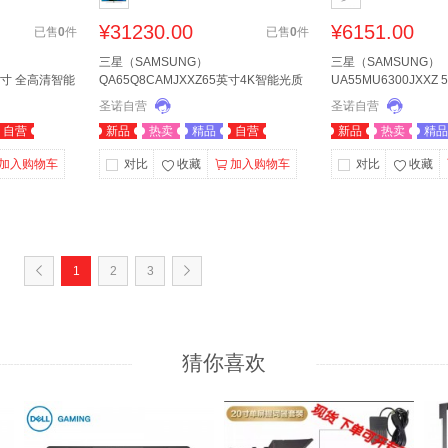
¥
31230.00
¥
6151.00
已售
0
件
已售
0
件
三星（SAMSUNG）
三星（SAMSUNG）
55英寸 全高清智能
QA65Q8CAMJXXZ65英寸4K智能光质
UA55MU6300JXXZ
量子点曲面电视
能液晶平板电视机
圣诺自营
圣诺自营
自营
新品
热卖
精品
自营
新品
热卖
精品
加入购物车
对比
收藏
加入购物车
对比
收藏
1
2
3
猜你喜欢