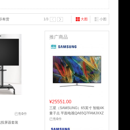
示有货
1
/3
大图
小图
推广商品
¥
25551.00
三星（SAMSUNG）65英寸 智能4K
量子点 平面电视QA65Q7FAMJXXZ
已售
0
件
已售
0
件
线投屏器套装