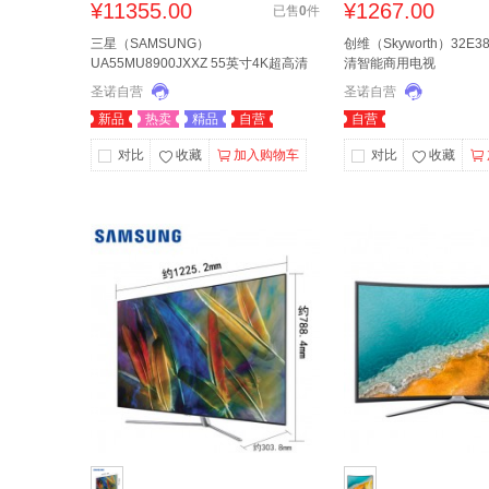
¥
11355.00
¥
1267.00
已售
0
件
三星（SAMSUNG）
创维（Skyworth）32E3
UA55MU8900JXXZ 55英寸4K超高清
清智能商用电视
曲面智能网络电视
圣诺自营
圣诺自营
新品
热卖
精品
自营
自营
对比
收藏
加入购物车
对比
收藏