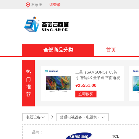
石家庄
请登录
全部商品分类
首页
热
三星（SAMSUNG）65英
寸 智能4K 量子点 平面电视
门
QA65Q7FAMJXXZ
¥
25551.00
推
荐
立即购买
电器设备
普通电视设备（电视机）
品牌：
TCL