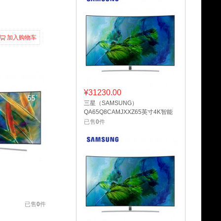
加入购物车
¥
31230.00
三星（SAMSUNG）
QA65Q8CAMJXXZ65英寸4K智能
光质量子点曲面电视
已售
0
件
已售
0
件