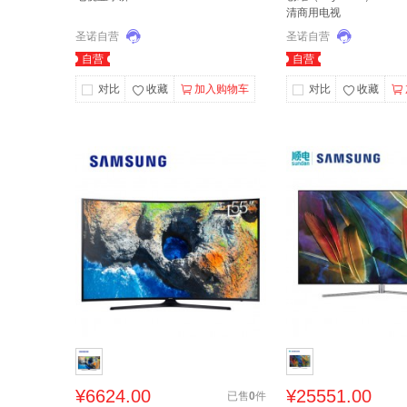
清商用电视
圣诺自营
圣诺自营
自营
自营
对比
收藏
加入购物车
对比
收藏
¥
6624.00
¥
25551.00
已售
0
件