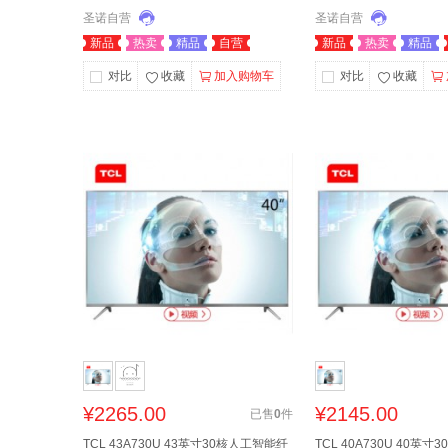
圣诺自营
圣诺自营
新品
热卖
精品
自营
新品
热卖
精品
对比
收藏
加入购物车
对比
收藏
¥
2265.00
¥
2145.00
已售
0
件
TCL 43A730U 43英寸30核人工智能纤
TCL 40A730U 40英