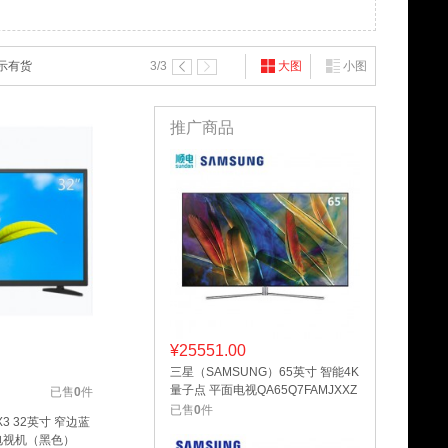
示有货
3
/3
大图
小图
推广商品
¥
25551.00
三星（SAMSUNG）65英寸 智能4K
量子点 平面电视QA65Q7FAMJXXZ
已售
0
件
已售
0
件
X3 32英寸 窄边蓝
电视机（黑色）