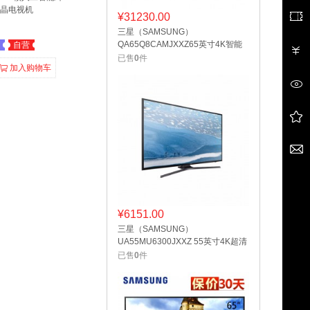
液晶电视机
¥
31230.00
三星（SAMSUNG）
QA65Q8CAMJXXZ65英寸4K智能
自营
光质量子点曲面电视
已售
0
件
加入购物车
¥
6151.00
三星（SAMSUNG）
UA55MU6300JXXZ 55英寸4K超清
智能液晶平板电视机
已售
0
件