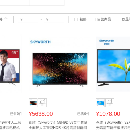
格
包邮
自营商品
仅显
~
¥
5638.00
¥
1078.00
已售
0
件
已售
0
件
9 49英寸人工智
创维（Skyworth）58H9D 58英寸超薄
创维（Skyworth）32
网络液晶电视机
全面屏人工智能HDR 4K超高清智能网
光高清节能平板液晶