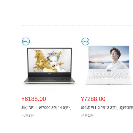
¥
6188.00
¥
7288.00
戴尔DELL 燃7000 3代 14.0英寸轻薄窄边框笔记本电脑(i7-8565U8G
已售
2
件
已售
1
件