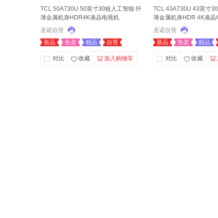
TCL 50A730U 50英寸30核人工智能 纤
TCL 43A730U 43英
薄金属机身HDR4K液晶电视机
薄金属机身HDR 4K液
圣诺自营
圣诺自营
新品
热卖
精品
自营
新品
热卖
精品
对比
收藏
加入购物车
对比
收藏