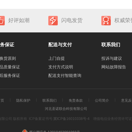
好评如潮
闪电发货
权威荣
务保证
配送与支付
联系我们
换货原则
上门自提
投诉与建议
品质量保证
支付方式说明
网站故障报告
后服务保证
配送支付智能查询
首页
隐私保护
联系我们
免责条款
公司简介
意见反
河北圣诺联合科技有限公司
科技有限公司 版权所有
ICP备案证书号:
冀ICP备16010338号-4
增值电信业务经营许可证号冀B