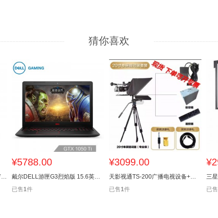
猜你喜欢
¥
5788.00
¥
3099.00
¥
2
戴尔DELL XPS13.3英寸超轻薄窄边框笔记本电脑(i5-8250U 8G256GS
戴尔DELL游匣G3烈焰版 15.6英寸游戏笔记本电脑(i5-8300H 8G128G
天影视通TS-200广播电视设备+提词器
已售
1
件
已售
1
件
已售