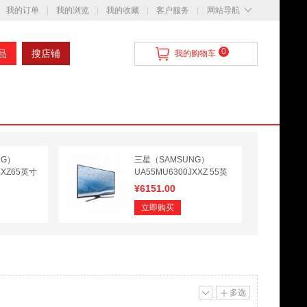
我的订单
我的浏览
我的收藏
客户服务
网站导航
0
品
搜店铺
我的购物车
NG）
三星（SAMSUNG）
XXZ65英寸
UA55MU6300JXXZ 55英
子点曲面电
寸4K超清智能液晶平板电
¥
6151.00
视机
立即购买
多选