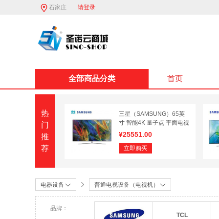
石家庄
请登录
全部商品分类
首页
热
三星（SAMSUNG）65英
寸 智能4K 量子点 平面电视
门
QA65Q7FAMJXXZ
¥
25551.00
推
荐
立即购买
电器设备
普通电视设备（电视机）
品牌：
TCL