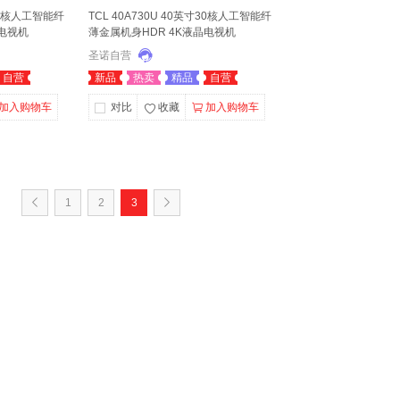
寸30核人工智能纤
TCL 40A730U 40英寸30核人工智能纤
晶电视机
薄金属机身HDR 4K液晶电视机
圣诺自营
自营
新品
热卖
精品
自营
加入购物车
对比
收藏
加入购物车
1
2
3