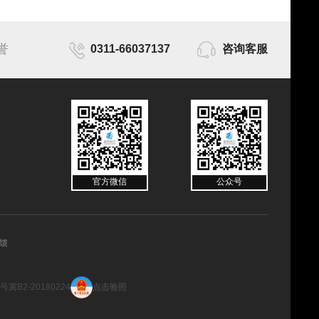
誉
0311-66037137
咨询客服
官方微信
公众号
馈
2-20180224
点击验照