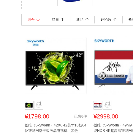
三星
综合
销量
新品
评论数
价
¥
1798.00
¥
2998.00
已售
0
件
创维（Skyworth）42X6 42英寸10核64
创维（Skyworth）49M
位智能网络平板液晶电视机（黑色）
能HDR 4K超高清智能