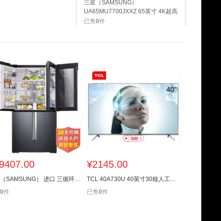
三星（SAMSUNG）
UA65MU7700JXXZ 65英寸 4K超高
清 HDR 智能电视
已售
0
件
9407.00
¥
2145.00
¥
2265.
三星（SAMSUNG） 进口 三循环WiFi变频十字对开冰箱RF65M9371M1/SC
TCL 40A730U 40英寸30核人工智能纤薄金属机身HDR 4K液晶电视机
0
件
已售
0
件
已售
0
件