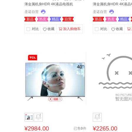
薄金属机身HDR 4K液晶电视机
薄金属机身HDR 4K液
圣诺自营
圣诺自营
新品
热卖
精品
自营
新品
热卖
精品
对比
收藏
加入购物车
对比
收藏
¥
2984.00
¥
2265.00
已售
0
件