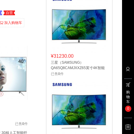
自营
加入购物车
¥
31230.00
三星（SAMSUNG）
QA65Q8CAMJXXZ65英寸4K智能
光质量子点曲面电视
已售
0
件
购
物
车
0
已售
0
件
英寸 30核人工智能纤