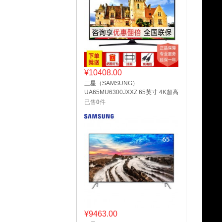
¥
10408.00
三星（SAMSUNG）
UA65MU6300JXXZ 65英寸 4K超高
清 液晶平板电视
已售
0
件
¥
9463.00