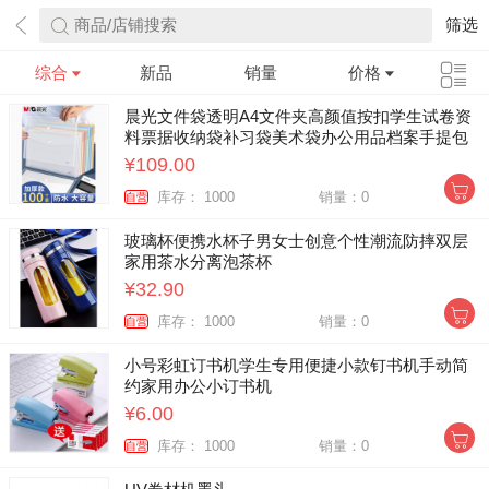
商品/店铺搜索
筛选
综合
新品
销量
价格
晨光文件袋透明A4文件夹高颜值按扣学生试卷资
料票据收纳袋补习袋美术袋办公用品档案手提包
加厚防水袋100个
¥109.00
库存： 1000
销量：0
自营
玻璃杯便携水杯子男女士创意个性潮流防摔双层
家用茶水分离泡茶杯
¥32.90
库存： 1000
销量：0
自营
小号彩虹订书机学生专用便捷小款钉书机手动简
约家用办公小订书机
¥6.00
库存： 1000
销量：0
自营