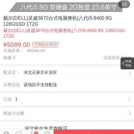
1
/
1
戴尔(DELL)灵越3670台式电脑整机(八代i5-8400 8G
128GSSD 1T2G
戴尔(DELL)灵越3670台式电脑整机(八代i5-8400 8G 128GSSD
1T2G
¥5099.00
可用积分
3918
市场价格：
¥5099.00
销量 0
当前库存
1000
快速
导航
配送至：
河北石家庄长安区
运费信息
该地区不支持配送
已选
1
网友讨论圈
河北戴尔专卖旗舰店
0