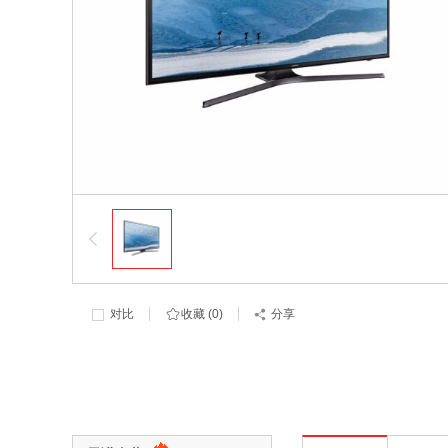
对比
收藏 (
0
)
分享