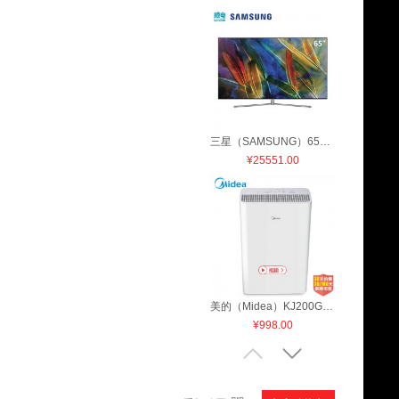
三星（SAMSUNG）65英寸 智能4K 量子点 平面电视QA65Q7FAMJXXZ
¥
25551.00
美的（Midea）KJ200G-D41空气净化器除甲醛二手烟雾霾静音
¥
998.00