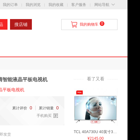
我的订单
我的浏览
我的收藏
客户服务
网站导航
0
品
搜店铺
我的购物车
看了又看
4K超清智能液晶平板电视机
能液晶平板电视机
0
0
累计评价
累计销量
手机购买
TCL 40A730U 40英寸30核人工智能纤薄金属机身HDR 4K液晶电视机
即发货
¥
2145.00