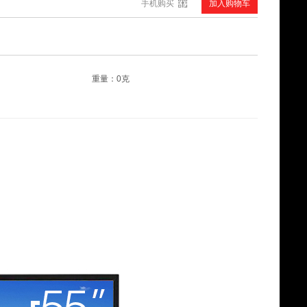
手机购买
加入购物车
三星（SAMSUNG） 进口 三循环WiFi变频十字对开冰箱RF65M9371M1/SC
¥
29407.00
重量：0克
SIEMENS/西门子 BCD-401W(KM40FA60TI) 多门冰箱 智能无霜变频银
¥
9599.00