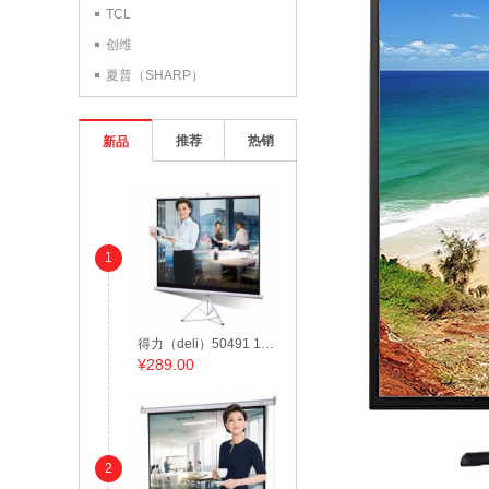
TCL
创维
夏普（SHARP）
推荐
热销
新品
1
得力（deli）50491 100英寸 带支架4:3投影幕布/投影幕/投影机幕布 白色
¥
289.00
2