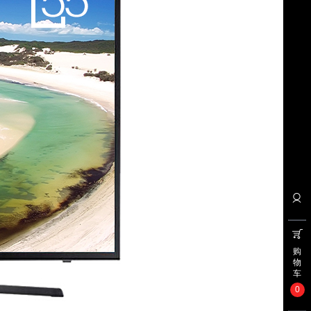
购
物
车
0