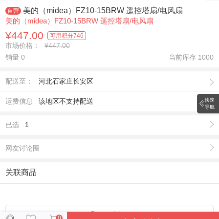
美的（midea）FZ10-15BRW 遥控塔扇/电风扇
自营
美的（midea）FZ10-15BRW 遥控塔扇/电风扇
¥447.00
可用积分
746
市场价格：
¥447.00
销量 0
当前库存
1000
配送至：
河北石家庄长安区
运费信息
该地区不支持配送
快速
导航
已选
1
网友讨论圈
关联商品
联系客服
0