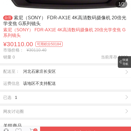
1
/
2
索尼（SONY） FDR-AX1E 4K高清数码摄像机 20倍光
自营
学变焦 G系列镜头
索尼（SONY） FDR-AX1E 4K高清数码摄像机 20倍光学变焦 G
系列镜头
¥30110.00
可用积分
50184
市场价格：
¥30110.40
销量 0
当前库存
1000
快速
导航
配送至：
河北石家庄长安区
运费信息
该地区不支持配送
已选
1
网友讨论圈
关联商品
0