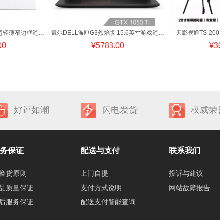
戴尔DELL XPS13.3英寸超轻薄窄边框笔记本电脑(i5-8250U 8G256GS
戴尔DELL游匣G3烈焰版 15.6英寸游戏笔记本电脑(i5-8300H 8G128G
天影视通TS-2
00
¥
5788.00
¥
3
好评如潮
闪电发货
权威荣
务保证
配送与支付
联系我们
换货原则
上门自提
投诉与建议
品质量保证
支付方式说明
网站故障报告
后服务保证
配送支付智能查询