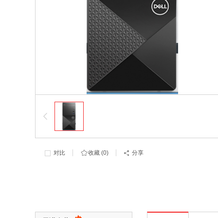
对比
收藏 (
0
)
分享