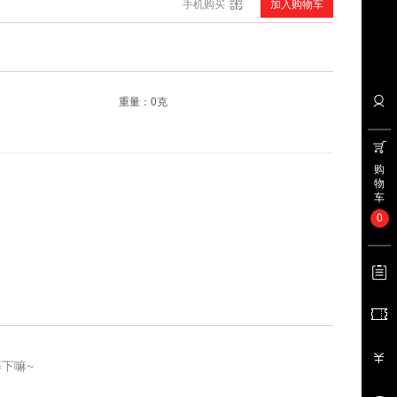
手机购买
加入购物车
联想ideapad720s 14英寸超轻薄笔记本电脑手提办公酷睿八代i5-82
¥
5799.00
重量：0克
购
物
车
0
LG 27UD69-W 27英寸UHD4K超高清 IPS硬屏 三面窄边框 FreeSync低
¥
3299.00
下嘛~