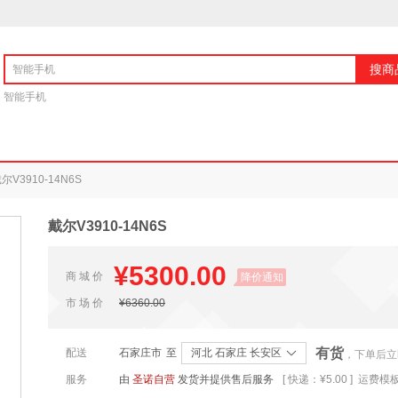
搜商
智能手机
尔V3910-14N6S
戴尔V3910-14N6S
¥
5300.00
商 城 价
降价通知
市 场 价
¥
6360.00
有货
配送
石家庄市
至
河北 石家庄 长安区
，下单后立
服务
由
圣诺自营
发货并提供售后服务
[ 快递：
¥
5.00 ] 运费模