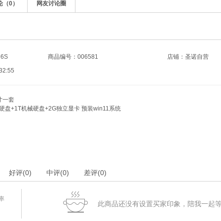
论（
0
）
网友讨论圈
6S
商品编号：006581
店铺：
圣诺自营
2:55
寸一套
6固态硬盘+1T机械硬盘+2G独立显卡 预装win11系统
好评
(0)
中评
(0)
差评
(0)
率
此商品还没有设置买家印象，陪我一起等