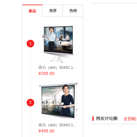
推荐
热销
新品
1
得力（deli）50491 100英寸 带支架4:3投影幕布/投影幕/投影机幕布 白色
¥
289.00
2
网友讨论圈
全部帖子
得力（deli）50493 120英寸4:3可调节电动投影幕布/投影幕/投影机幕布 白色
¥
499.00