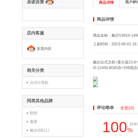
圣诺自营
用户评
商品详情
商品详情
店内客服
商品名称：戴尔V3910-14N
上架时间：2023-06-01 16:3
发票内容
戴尔台式主机+显示器23.8
i5-12400 8G内存+25
相关分类
台式计算机
同类其他品牌
评论晒单
全部
(0)
联想
100
惠普
好评
%
戴尔(DELL)