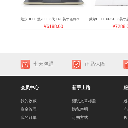
戴尔DELL 燃7000 3代 14.0英寸轻薄窄边框笔记本电脑(i7-8565U8G
¥
6188.00
¥
7288.
七天包退
正品保障
会员中心
新手上路
服
我的收藏
测试文章标题
退
资金管理
隐私声明
产
我的订单
订购方式
售