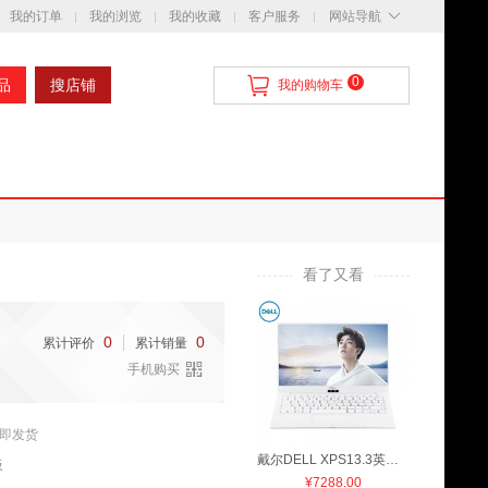
我的订单
我的浏览
我的收藏
客户服务
网站导航
0
品
搜店铺
我的购物车
看了又看
0
0
累计评价
累计销量
手机购买
即发货
戴尔DELL XPS13.3英寸超轻薄窄边框笔记本电脑(i5-8250U 8G256GS
板
¥
7288.00